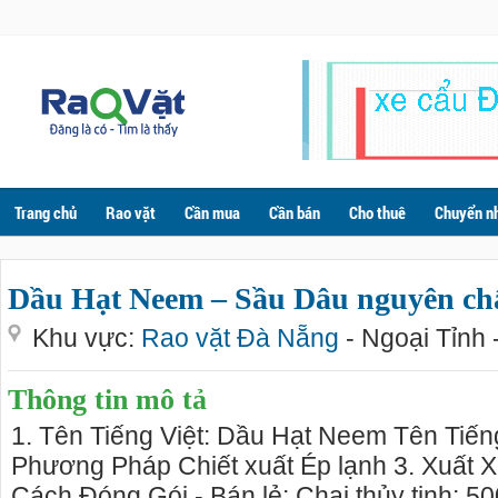
Trang chủ
Rao vặt
Cần mua
Cần bán
Cho thuê
Chuyển n
Dầu Hạt Neem – Sầu Dâu nguyên ch
Khu vực:
Rao vặt Đà Nẵng
- Ngoại Tỉnh 
Thông tin mô tả
1. Tên Tiếng Việt: Dầu Hạt Neem Tên Tiến
Phương Pháp Chiết xuất Ép lạnh 3. Xuất X
Cách Đóng Gói - Bán lẻ: Chai thủy tinh: 5