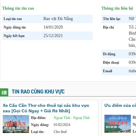
Thông tin tin rao
Thông tin liên hệ
Rao vặt Đà Nẵng
Nữ 
Loại tin rao
Tên liên lạc
14/01/2020
Tổ 
Ngày đăng tin
Địa chỉ
Bìn
25/12/2021
Ngày hết hạn
Cần
bán,
039
Di động
039
Điện thoại
tin
Email
TIN RAO CÙNG KHU VỰC
Xe Cẩu Cần Thơ cho thuê tại các khu vực
Ưu điểm của c
sau [Gọi Có Ngay + Giá Rẻ Nhất]
Đ
Địa điểm:
Ngoại Tỉnh - Ngoại Tỉnh
N
Ngày đăng:
01/02/2024
Lo
Loại tin:
Cho thuê