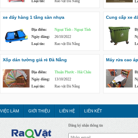
Loại tin:
Rao vặt Đà Nẵng
Lo
xe đẩy hàng 1 tầng sàn nhựa
Cung cấp xe đẩy
Địa điểm:
Ngoại Tỉnh - Ngoại Tỉnh
Đ
Ngày đăng:
26/10/2022
N
Loại tin:
Rao vặt Đà Nẵng
Lo
Xốp dán tường giá rẻ Đà Nẵng
Máy rửa cao á
Địa điểm:
Thuận Phước - Hải Châu
Đ
Ngày đăng:
13/10/2022
N
Loại tin:
Rao vặt Đà Nẵng
Lo
VIỆC LÀM
GIỚI THIỆU
LIÊN HỆ
LIÊN KẾT
Đăng ký nhận thông tin