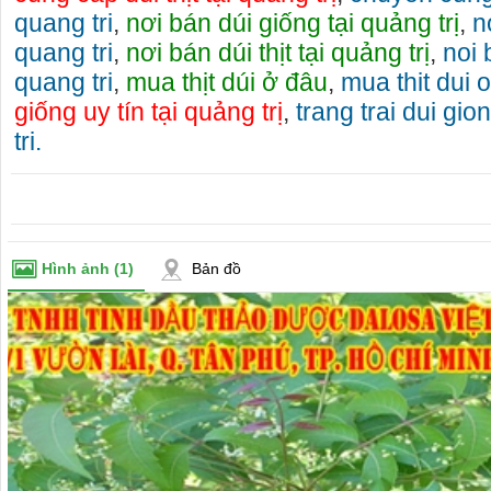
quang tri
,
nơi bán dúi giống tại quảng trị
,
n
quang tri
,
nơi bán dúi thịt tại quảng trị
,
noi 
quang tri
,
mua thịt dúi ở đâu
,
mua thit dui 
giống uy tín tại quảng trị
,
trang trai dui gio
tri.
Hình ảnh
(1)
Bản đồ