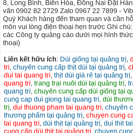
8, Long Bình, Biên Hòa, Đồng Nai Đặt Hà
vấn 0902 82 2729 Zalo 0967 22 7899 - Vi
Quý Khách hàng đến tham quan và cần hỗ 
môn vui lòng điện thoại hẹn trước Ghi chú:
các Công ty quảng cáo dưới mọi hình thức,
thoại)
Liên kết hữu ích
:
Dúi giống tại quảng trị
,
tri
,
chuyên cung cấp thịt dúi tại quảng trị
,
c
dui tai quang tri
,
thịt dúi giá rẻ tại quảng trị
quang tri
,
trang trại nuôi dúi tại quảng trị
,
t
quang tri
,
chuyên cung cấp dúi giống tại qu
cung cap dui giong tai quang tri
,
dúi thươn
trị
,
dui thuong pham tai quang tri,
chuyên c
thương phẩm tại quảng trị
,
chuyen cung c
tai quang tri
,
dúi thịt tại quảng trị
,
dui thit ta
cung cấp dúi thịt tại quảng trị
,
chuyen cung 