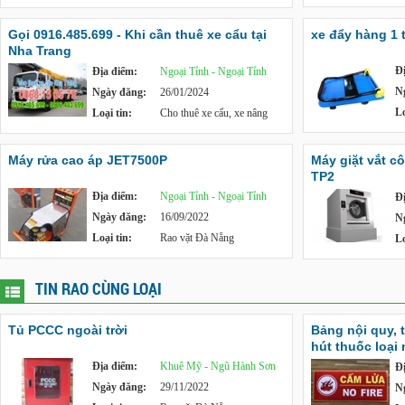
Gọi 0916.485.699 - Khi cần thuê xe cẩu tại
xe đẩy hàng 1 
Nha Trang
Đ
Địa điểm:
Ngoại Tỉnh - Ngoại Tỉnh
N
Ngày đăng:
26/01/2024
Lo
Loại tin:
Cho thuê xe cẩu, xe nâng
Máy rửa cao áp JET7500P
Máy giặt vắt c
TP2
Địa điểm:
Ngoại Tỉnh - Ngoại Tỉnh
Đ
Ngày đăng:
16/09/2022
N
Loại tin:
Rao vặt Đà Nẵng
Lo
TIN RAO CÙNG LOẠI
Tủ PCCC ngoài trời
Bảng nội quy, 
hút thuốc loại
Địa điểm:
Khuê Mỹ - Ngũ Hành Sơn
Đ
Ngày đăng:
29/11/2022
N