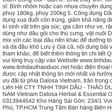
sỉ: Bình nhôm hoặc can nhựa chuyên dụng: 5 l
phuy 180kg, phuy 200kg 5. Công dụng Dầ
dụng xua đuổi côn trùng, giảm khả năng đẻ
kí sinh vật trên gia súc, gia cầm như ve, 
dùng như dầu gội cho thú cưng, vật nuôi 
mix với các loại dầu nền khác để dưỡng tóc
và da đầu khô Lưu ý Giá cả, nội dung bài v
tham khảo, để biết thêm thông tin chi tiết
vui lòng truy cập vào Website www.tinhd
www.tinhdauthaoduoc.net hoặc điện thoại
được cập nhật thông tin mới nhất và hưởn
ưu đãi từ phía Dalosa Vietnam, trân trọng
thuê nhà nguyên căn Phú Yên, chuyên cho
cho thue xe may phu yen 
Liên Hệ CTY TNHH TINH DẦU - THẢO 
nhà nguyên căn tại Phú Yên
phú yên
NAM Vietnam Dalosa Herbal & Essential Oi
 tôi hiên đang cho thuê nhà nguyên căn
0387560028 cho thuê xe m
0313944542 Kho Hàng Sài Gòn: 234/1 Vư
uy Hòa - Phú Yên.
thuê xe máy ở tại Tuy Hòa
Phú, TP.HCM Trung Tâm Bán hàng Biên H