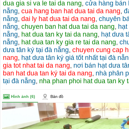
dua gia si va le tai da nang
,
cửa hàng bán h
nẵng
,
cua hang ban hat dua tai da nang
,
đ
nẵng
,
dai ly hat dua tai da nang
,
chuyên bá
nẵng
,
chuyen ban hat dua tai da nang
,
hạt
nẵng
,
hat dua tan ky tai da nang
,
hạt dưa t
nẵng
,
hat dua tan ky gia re tai da nang
,
ch
dưa tân ký tại đà nẵng
,
chuyen cung cap ha
nang
,
hạt dưa tân ký giá tốt nhất tại đà nẵ
gia tot nhat tai da nang
,
nơi bán hạt dưa tâ
ban hat dua tan ký tai da nang
,
nhà phân p
tại đà nẵng
,
nha phan phoi hat dua tan ky 
Hình ảnh
(6)
Bản đồ