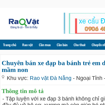
Trang chủ
Rao vặt
Cần mua
Cần bán
Cho thuê
Chuyển n
Chuyên bán xe đạp ba bánh trẻ em 
mầm non
Khu vực:
Rao vặt Đà Nẵng
- Ngoại Tỉnh 
Thông tin mô tả
- Tập luyện với xe đạp 3 bánh không chỉ gi