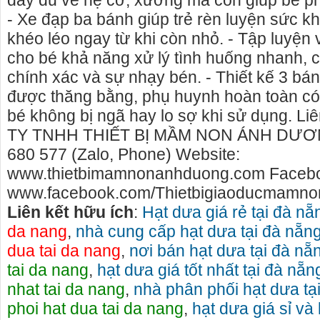
đầy đủ về hệ cơ, xương mà còn giúp bé phát
- Xe đạp ba bánh giúp trẻ rèn luyện sức k
khéo léo ngay từ khi còn nhỏ. - Tập luyện
cho bé khả năng xử lý tình huống nhanh, 
chính xác và sự nhạy bén. - Thiết kế 3 bán
được thăng bằng, phụ huynh hoàn toàn có
bé không bị ngã hay lo sợ khi sử dụng. L
TY TNHH THIẾT BỊ MẦM NON ÁNH DƯƠNG
680 577 (Zalo, Phone) Website:
www.thietbimamnonanhduong.com Faceb
www.facebook.com/Thietbigiaoducmamno
Liên kết hữu ích
:
Hạt dưa giá rẻ tại đà nẵ
da nang
,
nhà cung cấp hạt dưa tại đà nẵn
o thuê xe
Cho thuê nhà nguyên căn Phú Yên, chuyên cho
cho thue x
dua tai da nang
,
nơi bán hạt dưa tại đà nẵ
thuê nhà nguyên căn tại Phú Yên
phú yên
tai da nang
,
hạt dưa giá tốt nhất tại đà nẵn
153579 cho
Chúng tôi hiên đang cho thuê nhà nguyên căn
0387560028
nhat tai da nang
,
nhà phân phối hạt dưa tạ
ch đà nẵng,
tại Tuy Hòa - Phú Yên.
thuê xe má
phoi hat dua tai da nang
,
hạt dưa giá sỉ và 