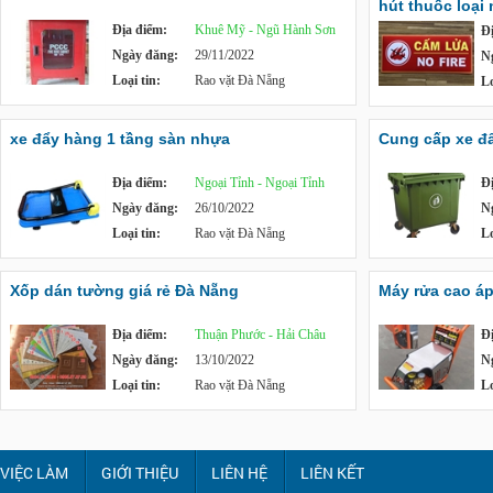
hút thuốc loại
Địa điểm:
Khuê Mỹ - Ngũ Hành Sơn
Đ
Ngày đăng:
29/11/2022
N
Loại tin:
Rao vặt Đà Nẵng
Lo
xe đẩy hàng 1 tầng sàn nhựa
Cung cấp xe đẩy
Địa điểm:
Ngoại Tỉnh - Ngoại Tỉnh
Đ
Ngày đăng:
26/10/2022
N
Loại tin:
Rao vặt Đà Nẵng
Lo
Xốp dán tường giá rẻ Đà Nẵng
Máy rửa cao á
Địa điểm:
Thuận Phước - Hải Châu
Đ
Ngày đăng:
13/10/2022
N
Loại tin:
Rao vặt Đà Nẵng
Lo
VIỆC LÀM
GIỚI THIỆU
LIÊN HỆ
LIÊN KẾT