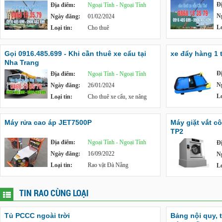
Đ
Địa điểm:
Ngoại Tỉnh - Ngoại Tỉnh
N
Ngày đăng:
01/02/2024
Lo
Loại tin:
Cho thuê
Gọi 0916.485.699 - Khi cần thuê xe cẩu tại
xe đẩy hàng 1 
Nha Trang
Đ
Địa điểm:
Ngoại Tỉnh - Ngoại Tỉnh
N
Ngày đăng:
26/01/2024
Lo
Loại tin:
Cho thuê xe cẩu, xe nâng
Máy rửa cao áp JET7500P
Máy giặt vắt c
TP2
Địa điểm:
Ngoại Tỉnh - Ngoại Tỉnh
Đ
Ngày đăng:
16/09/2022
N
Loại tin:
Rao vặt Đà Nẵng
Lo
TIN RAO CÙNG LOẠI
Tủ PCCC ngoài trời
Bảng nội quy, 