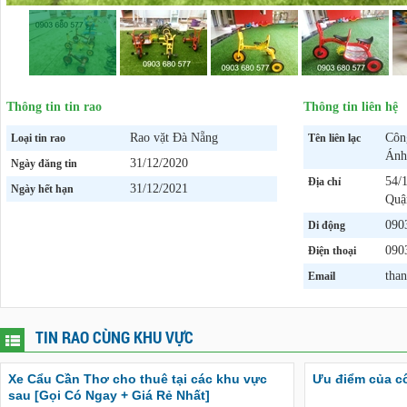
Thông tin tin rao
Thông tin liên hệ
Rao vặt Đà Nẵng
Côn
Loại tin rao
Tên liên lạc
Ánh
31/12/2020
Ngày đăng tin
54/
Địa chỉ
31/12/2021
Ngày hết hạn
Quậ
090
Di động
090
Điện thoại
tha
Email
TIN RAO CÙNG KHU VỰC
Xe Cẩu Cần Thơ cho thuê tại các khu vực
Ưu điểm của c
sau [Gọi Có Ngay + Giá Rẻ Nhất]