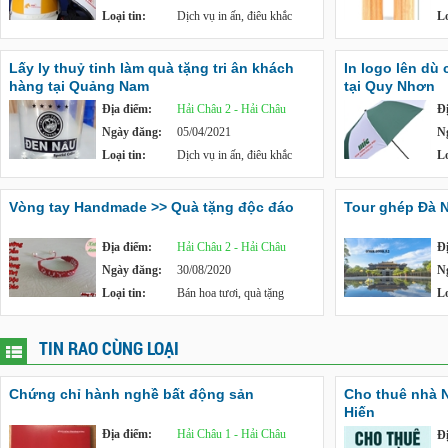
Loại tin:
Dịch vụ in ấn, điêu khắc
Lo
Lấy ly thuỷ tinh làm quà tặng tri ân khách
In logo lên dù
hàng tại Quảng Nam
tại Quy Nhơn
Địa điểm:
Hải Châu 2 - Hải Châu
Đ
Ngày đăng:
05/04/2021
N
Loại tin:
Dịch vụ in ấn, điêu khắc
Lo
Vòng tay Handmade >> Quà tặng độc đáo
Tour ghép Đà 
Địa điểm:
Hải Châu 2 - Hải Châu
Đ
Ngày đăng:
30/08/2020
N
Loại tin:
Bán hoa tươi, quà tặng
Lo
TIN RAO CÙNG LOẠI
Chứng chỉ hành nghề bất động sản
Cho thuê nhà 
Hiến
Địa điểm:
Hải Châu 1 - Hải Châu
Đ