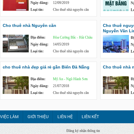
Ngày đăng:
12/09/2019
N
Loại tin:
Cho thuê nhà nguyên căn
Lo
Cho thuê nhà Nguyên căn
Cho thuê nguy
Nguyễn Văn Lin
Địa điểm:
Hòa Cường Bắc - Hải Châu
Đ
Ngày đăng:
14/05/2019
N
Loại tin:
Cho thuê nhà nguyên căn
Lo
cho thuê nhà đẹp giá rẻ gần Biển Đà Nẵng
Cho thuê nhà 
Địa điểm:
Mỹ An - Ngũ Hành Sơn
Đ
Ngày đăng:
21/07/2018
N
Loại tin:
Cho thuê nhà nguyên căn
Lo
VIỆC LÀM
GIỚI THIỆU
LIÊN HỆ
LIÊN KẾT
Đăng ký nhận thông tin