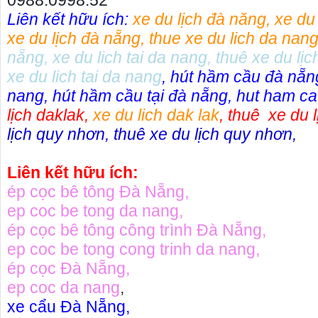
0988.0998.52
Liên kết hữu ích:
xe du lịch đà năng
,
xe du
xe du lịch đà nẵng
,
thue xe du lich da nan
nẵng
,
xe du lich tai da nang
,
thuê xe du lịc
xe du lich tai da nang
,
hút hầm cầu đà nẵn
nang
,
hút hầm cầu tại đà nẵng
,
hut ham ca
lịch daklak
,
xe du lich dak lak
,
thuê xe du l
lịch quy nhơn
,
thuê xe du lịch quy nhơn
,
Liên kết hữu ích:
ép cọc bê tông Đà Nẵng
,
ep coc be tong da nang
,
ép cọc bê tông công trình Đà Nẵng
,
Cho thuê nhà nguyên căn Phú Yên, chuyên cho
cho thue x
ep coc be tong cong trinh da nang
,
thuê nhà nguyên căn tại Phú Yên
phú yên
ép cọc Đà Nẵng
,
Chúng tôi hiên đang cho thuê nhà nguyên căn
0387560028
ep coc da nang
,
tại Tuy Hòa - Phú Yên.
thuê xe má
xe cẩu Đà Nẵng
,