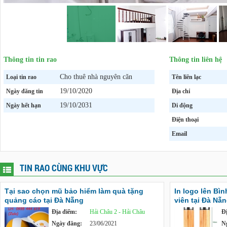
Thông tin tin rao
Thông tin liên hệ
Cho thuê nhà nguyên căn
Loại tin rao
Tên liên lạc
19/10/2020
Ngày đăng tin
Địa chỉ
19/10/2031
Ngày hết hạn
Di động
Điện thoại
Email
TIN RAO CÙNG KHU VỰC
Tại sao chọn mũ bảo hiểm làm quà tặng
In logo lên Bì
quảng cáo tại Đà Nẵng
viên tại Đà Nẵ
Địa điểm:
Hải Châu 2 - Hải Châu
Đ
Ngày đăng:
23/06/2021
N