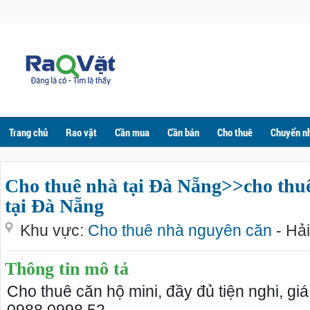
Trang chủ
Rao vặt
Cần mua
Cần bán
Cho thuê
Chuyển n
Cho thuê nhà tại Đà Nẵng>>cho thu
tại Đà Nẵng
Khu vực:
Cho thuê nhà nguyên căn
- Hả
Thông tin mô tả
Cho thuê căn hộ mini, đầy đủ tiện nghi, giá t