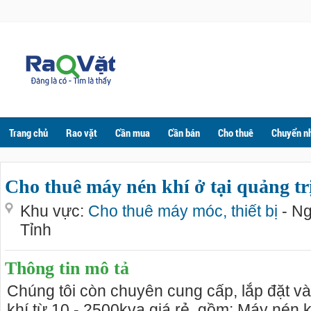
Trang chủ
Rao vặt
Cần mua
Cần bán
Cho thuê
Chuyển n
Cho thuê máy nén khí ở tại quảng tr
Khu vực:
Cho thuê máy móc, thiết bị
- Ng
Tỉnh
Thông tin mô tả
Chúng tôi còn chuyên cung cấp, lắp đặt v
khí từ 10 - 2500kva giá rẻ, gồm: Máy nén k