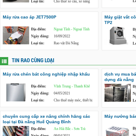
Lo
Loại tin:
Cho thuê xe cẩu, xe nâng
Máy rửa cao áp JET7500P
Máy giặt vắt c
TP2
Địa điểm:
Ngoại Tỉnh - Ngoại Tỉnh
Đ
Ngày đăng:
16/09/2022
N
Loại tin:
Rao vặt Đà Nẵng
Lo
TIN RAO CÙNG LOẠI
Máy rửa chén bát công nghiệp nhập khẩu
dịch vụ mua bá
dựng đà nẵng
Địa điểm:
Vĩnh Trung - Thanh Khê
Đ
Ngày đăng:
04/05/2021
N
Loại tin:
Cho thuê máy móc, thiết bị
Lo
chuyên cung cấp xe nâng chính hãng các
Máy nướng bán
loại tại Đà nẵng Huế Quảng Bình
Đ
Địa điểm:
An Hải Bắc - Sơn Trà
N
Ngày đăng:
09/04/2021