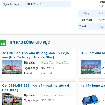
sôn
20/12/2018
Ngày hết hạn
Lệ,
090
Di động
093
Điện thoại
ngu
Email
TIN RAO CÙNG KHU VỰC
Xe Cẩu Cần Thơ cho thuê tại các khu vực
Ưu điểm của c
sau [Gọi Có Ngay + Giá Rẻ Nhất]
Đ
Địa điểm:
Ngoại Tỉnh - Ngoại Tỉnh
N
Ngày đăng:
01/02/2024
Lo
Loại tin:
Cho thuê
Gọi 0916.485.699 - Khi cần thuê xe cẩu tại
xe đẩy hàng 1 
Nha Trang
Đ
Địa điểm:
Ngoại Tỉnh - Ngoại Tỉnh
N
Ngày đăng:
26/01/2024