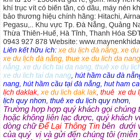
khí trục vít có biến tần, có dầu, máy nén k
bảo thương hiệu chính hãng: Hitachi, Airn
Pegasu,.. Khu vực Tp. Đà Nẵng, Quảng N
Thừa Thiên-Huế, Hà Tĩnh, Thanh Hóa SĐT
0943 927 878 Website: www.maynenkhid
Liên kết hữu ích:
xe du lịch đà nẵng
,
xe du
xe du lịch đà nẵng
,
thue xe du lich da nan
nẵng
,
xe du lich tai da nang
,
thuê xe du lịc
xe du lich tai da nang
,
hút hầm cầu đà nẵn
nang
,
hút hầm cầu tại đà nẵng
,
hut ham ca
lịch daklak
,
xe du lich dak lak
,
thuê xe du l
lịch quy nhơn
,
thuê xe du lịch quy nhơn
,
Trường hợp hợp quý khách gọi chúng 
Cho thuê nhà nguyên căn Phú Yên, chuyên cho
cho thue xe
thuê nhà nguyên căn tại Phú Yên
phú yên
hoặc không liên lạc được, quý khách v
Chúng tôi hiên đang cho thuê nhà nguyên căn
0387560028 
dòng chữ
Để Lại Thông Tin
bên dưới v
tại Tuy Hòa - Phú Yên.
thuê xe máy
của quý vị và gửi đến chúng tôi (miễn