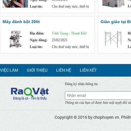
Lo
Loại tin:
Cho thuê máy móc, thiết bị
Máy đánh bột 20lit
Giàn giáo tại 
Địa điểm:
Vĩnh Trung - Thanh Khê
Đ
Ngày đăng:
25/02/2021
N
Loại tin:
Cho thuê máy móc, thiết bị
Lo
VIỆC LÀM
GIỚI THIỆU
LIÊN HỆ
LIÊN KẾT
Đăng ký nhận thông tin
Thông tin của bạn sẽ được bảo mật tuyệt đối và
Copyright © 2016 by
chophuyen.vn
. Phiê