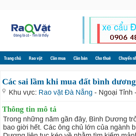
Trang chủ
Rao vặt
Cần mua
Cần bán
Cho thuê
Chuyển n
Các sai lầm khi mua đất bình dương 
Khu vực:
Rao vặt Đà Nẵng
- Ngoại Tỉnh 
Thông tin mô tả
Trong những năm gần đây, Bình Dương tr
bao giời hết. Các ông chủ lớn của ngành 
Dương liên tục kéo về nhằm tìm kiếm mảnh