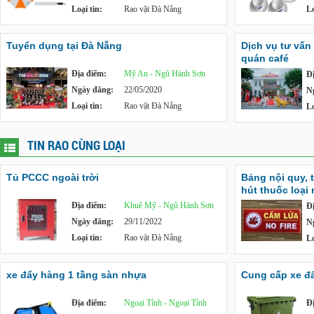
Loại tin:
Rao vặt Đà Nẵng
Lo
Tuyển dụng tại Đà Nẵng
Dịch vụ tư vấn
quán café
Địa điểm:
Mỹ An - Ngũ Hành Sơn
Đ
Ngày đăng:
22/05/2020
N
Loại tin:
Rao vặt Đà Nẵng
Lo
TIN RAO CÙNG LOẠI
Tủ PCCC ngoài trời
Bảng nội quy, 
hút thuốc loại
Địa điểm:
Khuê Mỹ - Ngũ Hành Sơn
Đ
Ngày đăng:
29/11/2022
N
Loại tin:
Rao vặt Đà Nẵng
Lo
xe đẩy hàng 1 tầng sàn nhựa
Cung cấp xe đẩy
Địa điểm:
Ngoại Tỉnh - Ngoại Tỉnh
Đ