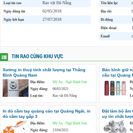
Rao vặt Đà Nẵng
Loại tin rao
Tên liên lạc
02/05/2018
Ngày đăng tin
Địa chỉ
27/07/2018
Ngày hết hạn
Di động
Điện thoại
Email
TIN RAO CÙNG KHU VỰC
Xưởng in thuỷ tinh chất lượng tại Thăng
Bán bình giữ n
Bình Quảng Nam
cầu tại Quảng 
Địa điểm:
Mỹ An - Ngũ Hành Sơn
Đ
Ngày đăng:
06/05/2021
N
Loại tin:
Rao vặt Đà Nẵng
Lo
In dù cầm tay quảng cáo tại Quảng Ngãi, in
Đặt làm bộ ấm t
dù cầm tay gấp 3
uy tín chất lư
Địa điểm:
Mỹ An - Ngũ Hành Sơn
Đ
Ngày đăng:
23/04/2021
N