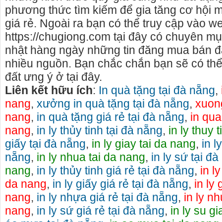
phương thức tìm kiếm để gia tăng cơ hội
giá rẻ. Ngoài ra bạn có thể truy cập vào w
https://chugiong.com tại đây có chuyên m
nhật hàng ngày những tin đăng mua bán đ
nhiều nguồn. Bạn chắc chắn bạn sẽ có th
đất ưng ý ở tại đây.
Liên kết hữu ích
:
In quà tặng tại đà nẵng
,
nang
,
xưởng in quà tặng tại đà nẵng
,
xuong
nang
,
in quà tặng giá rẻ tại đà nẵng
,
in qua
nang
,
in ly thủy tinh tại đà nẵng
,
in ly thuy 
giấy tại đà nẵng
,
in ly giay tai da nang
,
in l
nẵng
,
in ly nhua tai da nang
,
in ly sứ tại đ
nang
,
in ly thủy tinh giá rẻ tại đà nẵng
,
in ly
da nang
,
in ly giấy giá rẻ tại đà nẵng
,
in ly 
nang
,
in ly nhựa giá rẻ tại đà nẵng
,
in ly nh
nang
,
in ly sứ giá rẻ tại đà nẵng
,
in ly su g