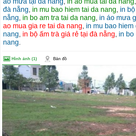
áo mưa tại đà nẵng
,
in ao mua tai da nang
đà nẵng
,
in mu bao hiem tai da nang
,
in bộ
nẵng
,
in bo am tra tai da nang
,
in áo mưa g
ao mua gia re tai da nang
,
in mu bao hiem g
nang
,
in bộ ấm trà giá rẻ tại đà nẵng
,
in bo 
nang
.
Hình ảnh
(1)
Bản đồ