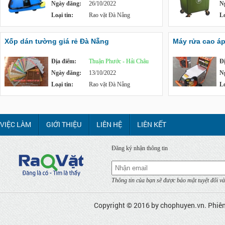
Ngày đăng:
26/10/2022
N
Loại tin:
Rao vặt Đà Nẵng
Lo
Xốp dán tường giá rẻ Đà Nẵng
Máy rửa cao á
Địa điểm:
Thuận Phước - Hải Châu
Đ
Ngày đăng:
13/10/2022
N
Loại tin:
Rao vặt Đà Nẵng
Lo
VIỆC LÀM
GIỚI THIỆU
LIÊN HỆ
LIÊN KẾT
Đăng ký nhận thông tin
Thông tin của bạn sẽ được bảo mật tuyệt đối và
Copyright © 2016 by
chophuyen.vn
. Phiê