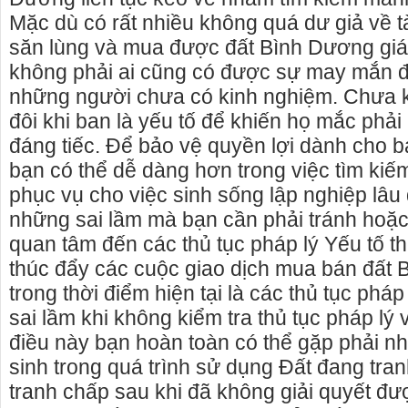
Mặc dù có rất nhiều không quá dư giả về t
săn lùng và mua được đất Bình Dương giá 
không phải ai cũng có được sự may mắn đó 
những người chưa có kinh nghiệm. Chưa 
đôi khi ban là yếu tố để khiến họ mắc phải
đáng tiếc. Để bảo vệ quyền lợi dành cho 
bạn có thể dễ dàng hơn trong việc tìm ki
phục vụ cho việc sinh sống lập nghiệp lâu 
những sai lầm mà bạn cần phải tránh hoặc
quan tâm đến các thủ tục pháp lý Yếu tố t
thúc đẩy các cuộc giao dịch mua bán đất 
trong thời điểm hiện tại là các thủ tục phá
 Phú Yên, chuyên cho
cho thue xe may phu yen - cho thuê xe máy
sai lầm khi không kiểm tra thủ tục pháp lý 
Phú Yên
phú yên
điều này bạn hoàn toàn có thể gặp phải nh
thuê nhà nguyên căn
0387560028 cho thuê xe máy phú yên - Cho
sinh trong quá trình sử dụng Đất đang tra
thuê xe máy ở tại Tuy Hòa Phú Yên
tranh chấp sau khi đã không giải quyết đư