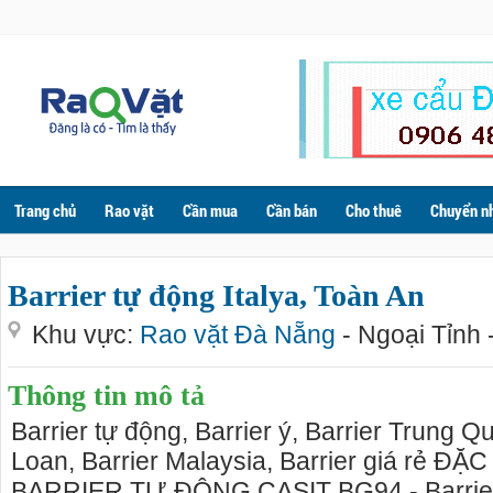
Trang chủ
Rao vặt
Cần mua
Cần bán
Cho thuê
Chuyển n
Barrier tự động Italya, Toàn An
Khu vực:
Rao vặt Đà Nẵng
- Ngoại Tỉnh 
Thông tin mô tả
Barrier tự động, Barrier ý, Barrier Trung Q
Loan, Barrier Malaysia, Barrier giá rẻ Đ
BARRIER TỰ ĐỘNG CASIT BG94 - Barrie 