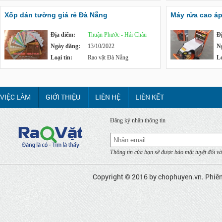
Xốp dán tường giá rẻ Đà Nẵng
Máy rửa cao á
Địa điểm:
Thuận Phước - Hải Châu
Đ
Ngày đăng:
13/10/2022
N
Loại tin:
Rao vặt Đà Nẵng
Lo
VIỆC LÀM
GIỚI THIỆU
LIÊN HỆ
LIÊN KẾT
Đăng ký nhận thông tin
Thông tin của bạn sẽ được bảo mật tuyệt đối và
Copyright © 2016 by
chophuyen.vn
. Phiê