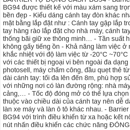
BG94 được thiết kế với màu xám sang trọn
bền đẹp - Kiểu dáng cánh tay đòn khác nh
mặt bằng lắp đặt như : Cánh tay gập lắp t
tay hàng rào lắp đặt cho nhà máy, cánh ta
thống bãi giữ xe thông minh… - Tần suất 
không gấy tiếng ồn - Khả năng làm việc ở
khắc nhiệt với độ làm việc từ -20°C ~70°C
với các thiết bị ngoại vi bên ngoài đa dạng
photosell, máy chấm công, đầu quẹt thẻ từ
dài cánh tay: tối đa lên đến 8m, phù hợp s
với những nơi có làn đường rộng: nhà máy,
cảng,… - Tốc độ đóng mở có thể lựa chọn 
o thuê xe
Cho thuê nhà nguyên căn Phú Yên, chuyên cho
cho thue x
thuộc vào chiều dài của cánh tay nên dễ d
thuê nhà nguyên căn tại Phú Yên
phú yên
làn xe máy và làn ô tô khác nhau. - Barrier
153579 cho
Chúng tôi hiên đang cho thuê nhà nguyên căn
0387560028
BG94 với trình điều khiển từ xa hoặc kết nố
ch đà nẵng,
tại Tuy Hòa - Phú Yên.
thuê xe má
nút nhấn điều khiển các chức năng ĐÓN