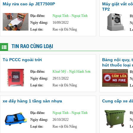
Máy rửa cao áp JET7500P
Máy giặt vắt c
TP2
Địa điểm:
Ngoại Tỉnh - Ngoại Tỉnh
Đ
Ngày đăng:
16/09/2022
N
Loại tin:
Rao vặt Đà Nẵng
Lo
TIN RAO CÙNG LOẠI
Tủ PCCC ngoài trời
Bảng nội quy, 
hút thuốc loại
Địa điểm:
Khuê Mỹ - Ngũ Hành Sơn
Đ
Ngày đăng:
29/11/2022
N
Loại tin:
Rao vặt Đà Nẵng
Lo
xe đẩy hàng 1 tầng sàn nhựa
Cung cấp xe đẩy
Địa điểm:
Ngoại Tỉnh - Ngoại Tỉnh
Đ
Ngày đăng:
26/10/2022
N
Loại tin:
Rao vặt Đà Nẵng
Lo