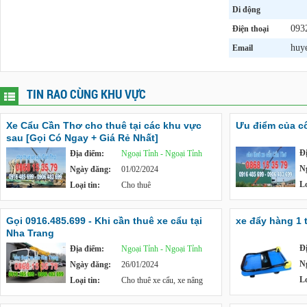
Di động
093
Điện thoại
huy
Email
TIN RAO CÙNG KHU VỰC
Xe Cẩu Cần Thơ cho thuê tại các khu vực
Ưu điểm của c
sau [Gọi Có Ngay + Giá Rẻ Nhất]
Đ
Địa điểm:
Ngoại Tỉnh - Ngoại Tỉnh
N
Ngày đăng:
01/02/2024
Lo
Loại tin:
Cho thuê
Gọi 0916.485.699 - Khi cần thuê xe cẩu tại
xe đẩy hàng 1 
Nha Trang
Đ
Địa điểm:
Ngoại Tỉnh - Ngoại Tỉnh
N
Ngày đăng:
26/01/2024
Lo
Loại tin:
Cho thuê xe cẩu, xe nâng