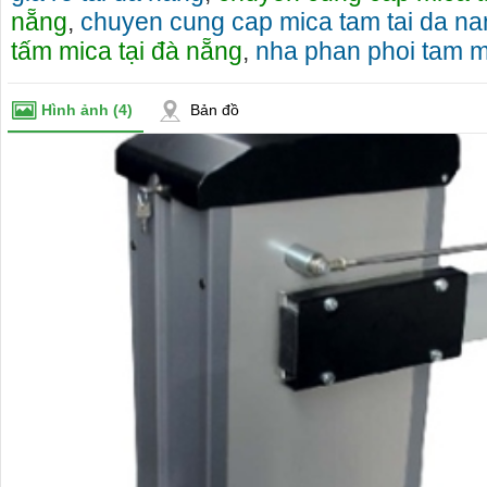
nẵng
,
chuyen cung cap mica tam tai da na
tấm mica tại đà nẵng
,
nha phan phoi tam m
Hình ảnh
(4)
Bản đồ