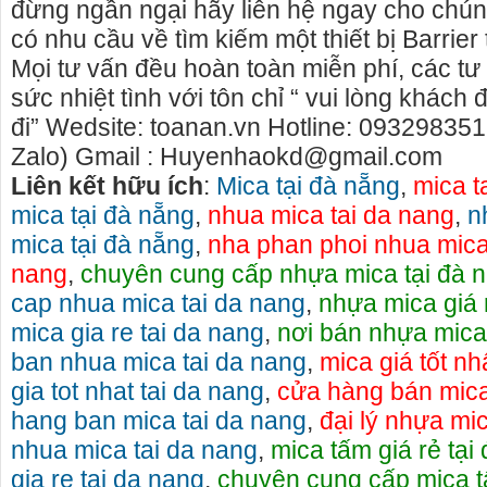
đừng ngần ngại hãy liên hệ ngay cho chún
có nhu cầu về tìm kiếm một thiết bị Barrie
Mọi tư vấn đều hoàn toàn miễn phí, các tư 
sức nhiệt tình với tôn chỉ “ vui lòng khách
đi” Wedsite: toanan.vn Hotline: 09329835
Zalo) Gmail : Huyenhaokd@gmail.com
Liên kết hữu ích
:
Mica tại đà nẵng
,
mica t
mica tại đà nẵng
,
nhua mica tai da nang
,
n
mica tại đà nẵng
,
nha phan phoi nhua mica
nang
,
chuyên cung cấp nhựa mica tại đà 
cap nhua mica tai da nang
,
nhựa mica giá 
mica gia re tai da nang
,
nơi bán nhựa mica
ban nhua mica tai da nang
,
mica giá tốt nh
gia tot nhat tai da nang
,
cửa hàng bán mica
hang ban mica tai da nang
,
đại lý nhựa mi
nhua mica tai da nang
,
mica tấm giá rẻ tại
gia re tai da nang
,
chuyên cung cấp mica t