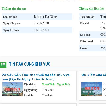
Thông tin tin rao
Thông tin liên hệ
Rao vặt Đà Nẵng
Thủ
Loại tin rao
Tên liên lạc
25/11/2020
5/5
Ngày đăng tin
Địa chỉ
Chá
31/10/2021
Ngày hết hạn
090
Di động
090
Điện thoại
hon
Email
TIN RAO CÙNG KHU VỰC
Xe Cẩu Cần Thơ cho thuê tại các khu vực
Ưu điểm của c
sau [Gọi Có Ngay + Giá Rẻ Nhất]
Đ
Địa điểm:
Ngoại Tỉnh - Ngoại Tỉnh
N
Ngày đăng:
01/02/2024
Lo
Loại tin:
Cho thuê