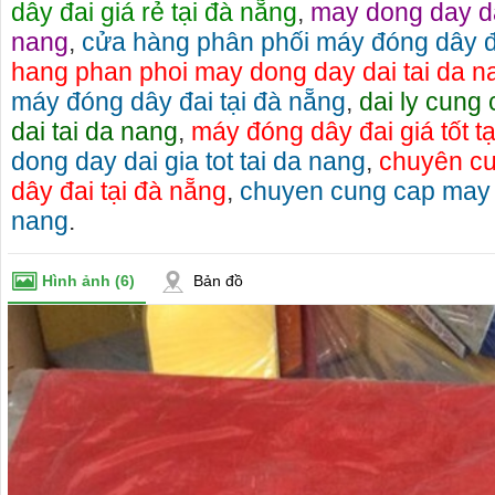
dây đai giá rẻ tại đà nẵng
,
may dong day dai
nang
,
cửa hàng phân phối máy đóng dây đa
hang phan phoi may dong day dai tai da n
máy đóng dây đai tại đà nẵng
,
dai ly cung
dai tai da nang
,
máy đóng dây đai giá tốt t
dong day dai gia tot tai da nang
,
chuyên c
dây đai tại đà nẵng
,
chuyen cung cap may d
nang
.
Hình ảnh
(6)
Bản đồ