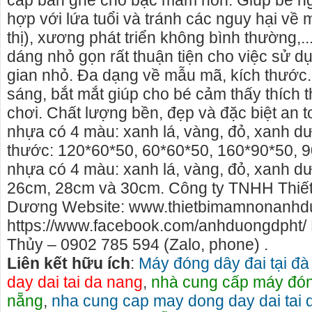
cấp bàn ghế cho bậc mầm non. Giúp bé ngồ
hợp với lứa tuổi và tránh các nguy hại về m
thị), xương phát triển không bình thường,...
dáng nhỏ gọn rất thuận tiện cho việc sử d
gian nhỏ. Đa dạng về mẫu mã, kích thước.
sáng, bắt mắt giúp cho bé cảm thấy thích th
chơi. Chất lượng bền, đẹp và đặc biệt an 
nhựa có 4 màu: xanh lá, vàng, đỏ, xanh d
thước: 120*60*50, 60*60*50, 160*90*50, 
nhựa có 4 màu: xanh lá, vàng, đỏ, xanh d
26cm, 28cm và 30cm. Công ty TNHH Thiế
Dương Website: www.thietbimamnonanhd
https://www.facebook.com/anhduongdpht/ L
o thuê xe
Cho thuê nhà nguyên căn Phú Yên, chuyên cho
cho thue x
Thủy – 0902 785 594 (Zalo, phone) .
thuê nhà nguyên căn tại Phú Yên
phú yên
Liên kết hữu ích
:
Máy đóng dây đai tại đà
153579 cho
Chúng tôi hiên đang cho thuê nhà nguyên căn
0387560028
day dai tai da nang
,
nhà cung cấp máy đóng
ch đà nẵng,
tại Tuy Hòa - Phú Yên.
thuê xe má
nẵng
,
nha cung cap may dong day dai tai 