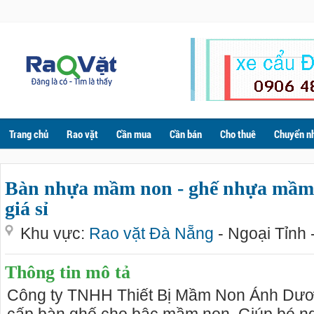
Trang chủ
Rao vặt
Cần mua
Cần bán
Cho thuê
Chuyển n
Bàn nhựa mầm non - ghế nhựa mầm
giá sỉ
Khu vực:
Rao vặt Đà Nẵng
- Ngoại Tỉnh 
Thông tin mô tả
Công ty TNHH Thiết Bị Mầm Non Ánh Dư