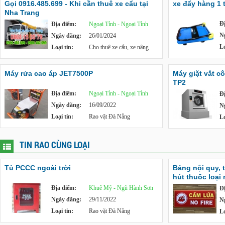
Gọi 0916.485.699 - Khi cần thuê xe cẩu tại
xe đẩy hàng 1 
Nha Trang
Đ
Địa điểm:
Ngoại Tỉnh - Ngoại Tỉnh
N
Ngày đăng:
26/01/2024
Lo
Loại tin:
Cho thuê xe cẩu, xe nâng
Máy rửa cao áp JET7500P
Máy giặt vắt c
TP2
Địa điểm:
Ngoại Tỉnh - Ngoại Tỉnh
Đ
Ngày đăng:
16/09/2022
N
Loại tin:
Rao vặt Đà Nẵng
Lo
TIN RAO CÙNG LOẠI
Tủ PCCC ngoài trời
Bảng nội quy, 
hút thuốc loại
Địa điểm:
Khuê Mỹ - Ngũ Hành Sơn
Đ
Ngày đăng:
29/11/2022
N
Loại tin:
Rao vặt Đà Nẵng
Lo