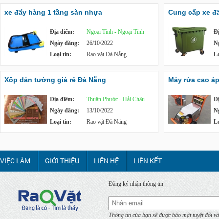
xe đẩy hàng 1 tầng sàn nhựa
Cung cấp xe đẩy
Địa điểm:
Ngoại Tỉnh - Ngoại Tỉnh
Đ
Ngày đăng:
26/10/2022
N
Loại tin:
Rao vặt Đà Nẵng
Lo
Xốp dán tường giá rẻ Đà Nẵng
Máy rửa cao á
Địa điểm:
Thuận Phước - Hải Châu
Đ
Ngày đăng:
13/10/2022
N
Loại tin:
Rao vặt Đà Nẵng
Lo
VIỆC LÀM
GIỚI THIỆU
LIÊN HỆ
LIÊN KẾT
Đăng ký nhận thông tin
Thông tin của bạn sẽ được bảo mật tuyệt đối và