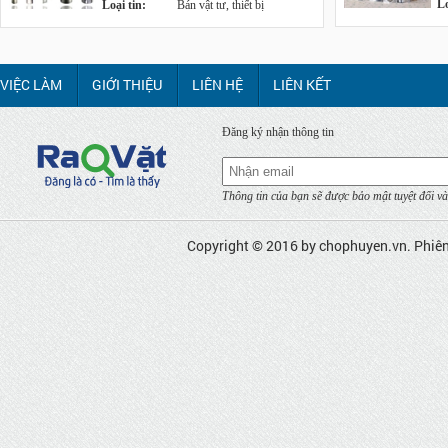
Lo
Loại tin:
Bán vật tư, thiết bị
VIỆC LÀM
GIỚI THIỆU
LIÊN HỆ
LIÊN KẾT
Đăng ký nhận thông tin
Thông tin của bạn sẽ được bảo mật tuyệt đối và
Copyright © 2016 by
chophuyen.vn
. Phiê