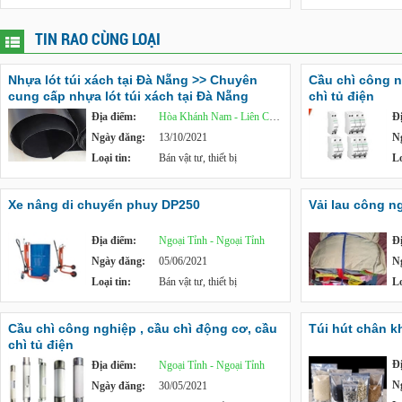
TIN RAO CÙNG LOẠI
Nhựa lót túi xách tại Đà Nẵng >> Chuyên
Cầu chì công n
cung cấp nhựa lót túi xách tại Đà Nẵng
chì tủ điện
Địa điểm:
Hòa Khánh Nam - Liên Chiểu
Đ
Ngày đăng:
13/10/2021
N
Loại tin:
Bán vật tư, thiết bị
Lo
Xe nâng di chuyển phuy DP250
Vải lau công n
Địa điểm:
Ngoại Tỉnh - Ngoại Tỉnh
Đ
Ngày đăng:
05/06/2021
N
Loại tin:
Bán vật tư, thiết bị
Lo
Cầu chì công nghiệp , cầu chì động cơ, cầu
Túi hút chân k
chì tủ điện
Đ
Địa điểm:
Ngoại Tỉnh - Ngoại Tỉnh
N
Ngày đăng:
30/05/2021