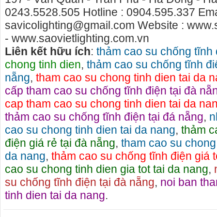
0243.5528.505 Hotline : 0904.595.337 Emai
savicolighting@gmail.com Website : www.s
- www.saovietlighting.com.vn
Liên kết hữu ích
:
thảm cao su chống tĩnh 
chong tinh dien
,
thảm cao su chống tĩnh điệ
nẵng
,
tham cao su chong tinh dien tai da 
cấp tham cao su chống tĩnh điện tại đà nẵ
cap tham cao su chong tinh dien tai da na
thảm cao su chống tĩnh điện tại đá nẵng
,
n
cao su chong tinh dien tai da nang
,
thảm c
điện giá rẻ tại đà nẵng
,
tham cao su chong t
da nang
,
thảm cao su chống tĩnh điện giá t
Cho thuê nhà nguyên căn Phú Yên, chuyên cho
cho thue xe 
cao su chong tinh dien gia tot tai da nang
,
thuê nhà nguyên căn tại Phú Yên
phú yên
su chống tĩnh điện tại đà nẵng
,
noi ban th
Chúng tôi hiên đang cho thuê nhà nguyên căn
0387560028 c
tinh dien tai da nang
.
tại Tuy Hòa - Phú Yên.
thuê xe máy ở