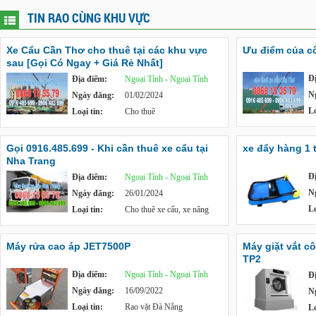
TIN RAO CÙNG KHU VỰC
Xe Cẩu Cần Thơ cho thuê tại các khu vực
Ưu điểm của c
sau [Gọi Có Ngay + Giá Rẻ Nhất]
Đ
Địa điểm:
Ngoại Tỉnh - Ngoại Tỉnh
N
Ngày đăng:
01/02/2024
Lo
Loại tin:
Cho thuê
Gọi 0916.485.699 - Khi cần thuê xe cẩu tại
xe đẩy hàng 1 
Nha Trang
Đ
Địa điểm:
Ngoại Tỉnh - Ngoại Tỉnh
N
Ngày đăng:
26/01/2024
Lo
Loại tin:
Cho thuê xe cẩu, xe nâng
Máy rửa cao áp JET7500P
Máy giặt vắt c
TP2
Địa điểm:
Ngoại Tỉnh - Ngoại Tỉnh
Đ
Ngày đăng:
16/09/2022
N
Loại tin:
Rao vặt Đà Nẵng
Lo