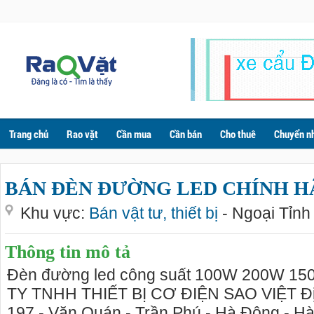
Trang chủ
Rao vặt
Cần mua
Cần bán
Cho thuê
Chuyển n
BÁN ĐÈN ĐƯỜNG LED CHÍNH HÃN
Khu vực:
Bán vật tư, thiết bị
- Ngoại Tỉnh
Thông tin mô tả
Đèn đường led công suất 100W 200W 15
TY TNHH THIẾT BỊ CƠ ĐIỆN SAO VIỆT Địa 
197 - Văn Quán - Trần Phú - Hà Đông - Hà 