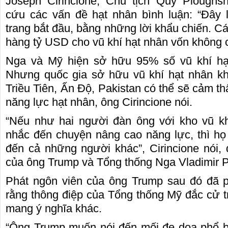
Joseph Cirincione, Chủ tịch Quỹ Ploughs
cứu các vấn đề hạt nhân bình luận: “Đây 
trang bắt đầu, bằng những lời khẩu chiến. Cá
hàng tỷ USD cho vũ khí hạt nhân vốn không cầ
Nga và Mỹ hiện sở hữu 95% số vũ khí hạt
Nhưng quốc gia sở hữu vũ khí hạt nhân k
Triều Tiên, Ấn Độ, Pakistan có thể sẽ cảm t
năng lực hạt nhân, ông Cirincione nói.
“Nếu như hai người đàn ông với kho vũ kh
nhắc đến chuyện nâng cao năng lực, thì họ
đến cả những người khác”, Cirincione nói,
của ông Trump và Tổng thống Nga Vladimir P
Phát ngôn viên của ông Trump sau đó đã p
rằng thông điệp của Tổng thống Mỹ đắc cử tr
mang ý nghĩa khác.
“Ông Trump muốn nói đến mối đe dọa phổ b