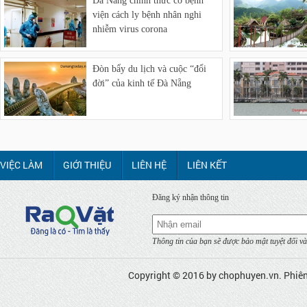
Đà Nẵng chính thức có bệnh
viện cách ly bệnh nhân nghi
nhiễm virus corona
Đòn bẩy du lịch và cuộc “đổi
đời” của kinh tế Đà Nẵng
VIỆC LÀM
GIỚI THIỆU
LIÊN HỆ
LIÊN KẾT
Đăng ký nhận thông tin
Thông tin của bạn sẽ được bảo mật tuyệt đối và
Copyright © 2016 by
chophuyen.vn
. Phiê