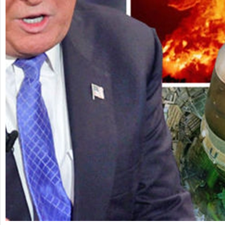
chuyên cho
cho thue xe may phu yen - cho thuê xe máy
Giấy vệ si
phú yên
phân phối 
Nẵng
uyên căn
0387560028 cho thuê xe máy phú yên - Cho
Chúng tôi 
thuê xe máy ở tại Tuy Hòa Phú Yên
sinh công n
liên hê 09