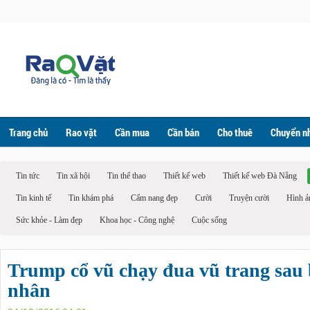
Trang chủ
Rao vặt
Cần mua
Cần bán
Cho thuê
Chuyển n
Tin tức
Tin xã hội
Tin thể thao
Thiết kế web
Thiết kế web Đà Nẵng
Tin kinh tế
Tin khám phá
Cẩm nang đẹp
Cười
Truyện cười
Hình ả
Sức khỏe - Làm đẹp
Khoa học - Công nghệ
Cuộc sống
Trump cổ vũ chạy đua vũ trang sau 
nhân