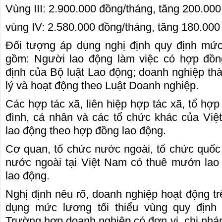
Vùng III: 2.900.000 đồng/tháng, tăng 200.000
vùng IV: 2.580.000 đồng/tháng, tăng 180.000
Đối tượng áp dụng nghị định quy định mức
gồm: Người lao động làm việc có hợp đồn
định của Bộ luật Lao động; doanh nghiệp thà
lý và hoạt động theo Luật Doanh nghiệp.
Các hợp tác xã, liên hiệp hợp tác xã, tổ hợp t
o thuê xe
Cho thuê nhà nguyên căn Phú Yên, chuyên cho
cho thue x
đình, cá nhân và các tổ chức khác của Vi
thuê nhà nguyên căn tại Phú Yên
phú yên
lao động theo hợp đồng lao động.
153579 cho
Chúng tôi hiên đang cho thuê nhà nguyên căn
0387560028
ch đà nẵng,
tại Tuy Hòa - Phú Yên.
thuê xe má
Cơ quan, tổ chức nước ngoài, tổ chức quốc
nước ngoài tại Việt Nam có thuê mướn lao
lao động.
Nghị định nêu rõ, doanh nghiệp hoạt động trê
dụng mức lương tối thiểu vùng quy định 
Trường hợp doanh nghiệp có đơn vị, chi nhán