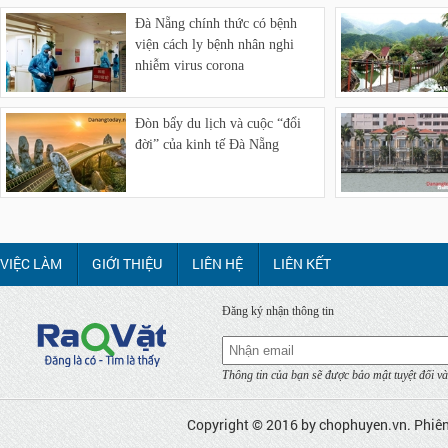
Đà Nẵng chính thức có bệnh
viện cách ly bệnh nhân nghi
nhiễm virus corona
Đòn bẩy du lịch và cuộc “đổi
đời” của kinh tế Đà Nẵng
VIỆC LÀM
GIỚI THIỆU
LIÊN HỆ
LIÊN KẾT
Đăng ký nhận thông tin
Thông tin của bạn sẽ được bảo mật tuyệt đối và
Copyright © 2016 by
chophuyen.vn
. Phiê