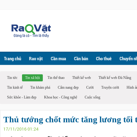
Trang chủ
Rao vặt
Cần mua
Cần bán
Cho thuê
Chuyển n
Tin tức
Tin xã hội
Tin thể thao
Thiết kế web
Thiết kế web Đà Nẵng
Tin kinh tế
Tin khám phá
Cẩm nang đẹp
Cười
Truyện cười
Hình ả
Sức khỏe - Làm đẹp
Khoa học - Công nghệ
Cuộc sống
Thủ tướng chốt mức tăng lương tối 
17/11/2016 01:24