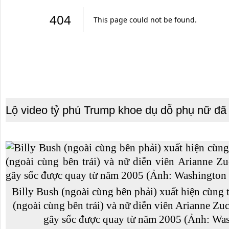
Lộ video tỷ phú Trump khoe dụ dỗ phụ nữ đã
o thuê xe
Cho thuê nhà nguyên căn Phú Yên, chuyên cho
cho thue x
thuê nhà nguyên căn tại Phú Yên
phú yên
153579 cho
Chúng tôi hiên đang cho thuê nhà nguyên căn
0387560028
ch đà nẵng,
tại Tuy Hòa - Phú Yên.
thuê xe má
Billy Bush (ngoài cùng bên phải) xuất hiện cùng
(ngoài cùng bên trái) và nữ diễn viên Arianne Zu
gây sốc được quay từ năm 2005 (Ảnh: Was