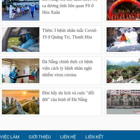
ca dương tính liên quan F0 ở
Hòa Xuân
Thêm 3 bệnh nhân mắc Covid-
19 ở Quảng Trị, Thanh Hóa
Đà Nẵng chính thức có bệnh
viện cách ly bệnh nhân nghi
nhiễm virus corona
Đòn bẩy du lịch và cuộc “đổi
đời” của kinh tế Đà Nẵng
VIỆC LÀM
GIỚI THIỆU
LIÊN HỆ
LIÊN KẾT