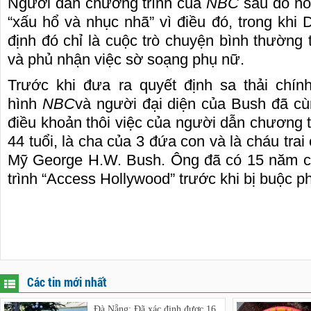
Người dẫn chương trình của
NBC
sau đó nó
“xấu hổ và nhục nhã” vì điều đó, trong khi
định đó chỉ là cuộc trò chuyện bình thường 
và phủ nhận việc sờ soạng phụ nữ.
Trước khi đưa ra quyết định sa thải chín
hình
NBC
và người đại diện của Bush đã cù
điều khoản thôi việc của người dẫn chương tr
44 tuổi, là cha của 3 đứa con và là cháu tra
Mỹ George H.W. Bush. Ông đã có 15 năm c
trình “Access Hollywood” trước khi bị buộc ph
Các tin mới nhất
Đà Nẵng: Đã xác định được 16