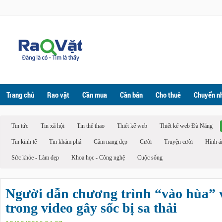
Trang chủ
Rao vặt
Cần mua
Cần bán
Cho thuê
Chuyển n
Tin tức
Tin xã hội
Tin thể thao
Thiết kế web
Thiết kế web Đà Nẵng
Tin kinh tế
Tin khám phá
Cẩm nang đẹp
Cười
Truyện cười
Hình ả
Sức khỏe - Làm đẹp
Khoa học - Công nghệ
Cuộc sống
Người dẫn chương trình “vào hùa”
trong video gây sốc bị sa thải