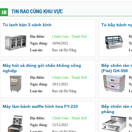
TIN RAO CÙNG KHU VỰC
Tủ lanh bàn 3 cánh kính
Tủ bầy bánh ng
Địa điểm:
Chính Gián - Thanh Khê
Đ
Ngày đăng:
18/04/2022
N
Loại tin:
Rao vặt Đà Nẵng
Lo
Máy hút và đóng gói chân không công
Bếp chiên rán 
nghiệp
(Flat) GH-550
Địa điểm:
Chính Gián - Thanh Khê
Đ
Ngày đăng:
29/11/2021
N
Loại tin:
Rao vặt Đà Nẵng
Lo
Máy làm bánh waffle hình hoa FY-210
Bếp chiên rán
phẳng
Địa điểm:
Chính Gián - Thanh Khê
Đ
Ngày đăng:
15/11/2021
N
Loại tin:
Rao vặt Đà Nẵng