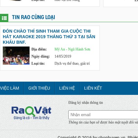
Lo
TIN RAO CÙNG LOẠI
ĐÓN CHÀO THÍ SINH THAM GIA CUỘC THI
HÁT KARAOKE 2019 THÁNG THỨ 3 TẠI SÂN
KHẤU BNF.
Địa điểm:
Mỹ An - Ngũ Hành Sơn
Ngày đăng:
14/05/2019
Loại tin:
Dịch vụ thể thao, giải trí
VIỆC LÀM
GIỚI THIỆU
LIÊN HỆ
LIÊN KẾT
Đăng ký nhận thông tin
Thông tin của bạn sẽ được bảo mật tuyệt đối và
Copyright © 2016 by
chophuyen.vn
. Phiê