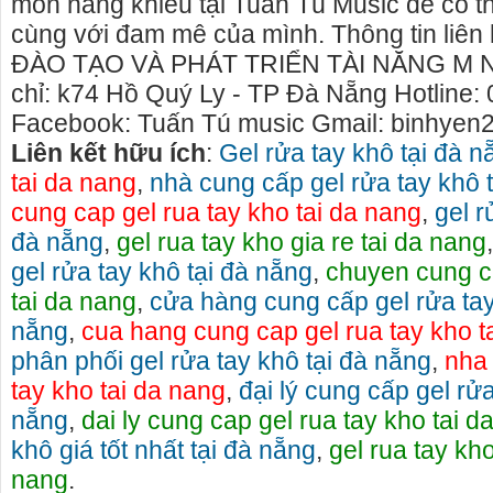
môn năng khiếu tại Tuấn Tú Music để có th
cùng với đam mê của mình. Thông tin liê
ĐÀO TẠO VÀ PHÁT TRIỂN TÀI NĂNG M 
chỉ: k74 Hồ Quý Ly - TP Đà Nẵng Hotline:
Facebook: Tuấn Tú music Gmail: binhye
Liên kết hữu ích
:
Gel rửa tay khô tại đà n
tai da nang
,
nhà cung cấp gel rửa tay khô 
cung cap gel rua tay kho tai da nang
,
gel r
đà nẵng
,
gel rua tay kho gia re tai da nang
gel rửa tay khô tại đà nẵng
,
chuyen cung ca
tai da nang
,
cửa hàng cung cấp gel rửa tay
nẵng
,
cua hang cung cap gel rua tay kho t
phân phối gel rửa tay khô tại đà nẵng
,
nha 
tay kho tai da nang
,
đại lý cung cấp gel rửa
nẵng
,
dai ly cung cap gel rua tay kho tai d
khô giá tốt nhất tại đà nẵng
,
gel rua tay kho
nang
.