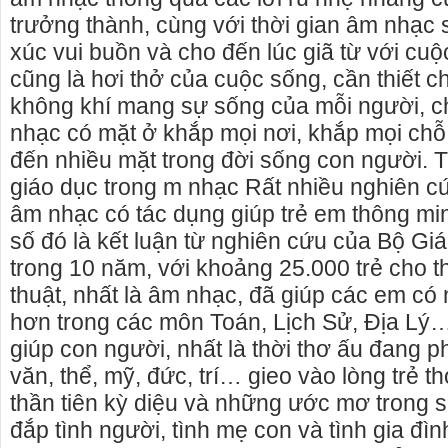
trưởng thành, cùng với thời gian âm nhạc
xúc vui buồn và cho đến lúc giã từ với cu
cũng là hơi thở của cuộc sống, cần thiết 
không khí mang sự sống của mỗi người, ch
nhạc có mặt ở khắp mọi nơi, khắp mọi ch
đến nhiều mặt trong đời sống con người.
giáo dục trong m nhạc Rất nhiều nghiên 
âm nhạc có tác dụng giúp trẻ em thông mi
số đó là kết luận từ nghiên cứu của Bộ Gi
trong 10 năm, với khoảng 25.000 trẻ cho 
thuật, nhất là âm nhạc, đã giúp các em có 
hơn trong các môn Toán, Lịch Sử, Địa Lý
uê nhà nguyên căn Phú Yên, chuyên cho
cho thue xe may phu yen - 
giúp con người, nhất là thời thơ ấu đang ph
hà nguyên căn tại Phú Yên
phú yên
văn, thể, mỹ, đức, trí… gieo vào lòng trẻ 
tôi hiên đang cho thuê nhà nguyên căn
0387560028 cho thuê xe máy
thần tiên kỳ diệu và những ước mơ trong 
y Hòa - Phú Yên.
thuê xe máy ở tại Tuy Hòa P
đắp tình người, tình mẹ con và tình gia đì