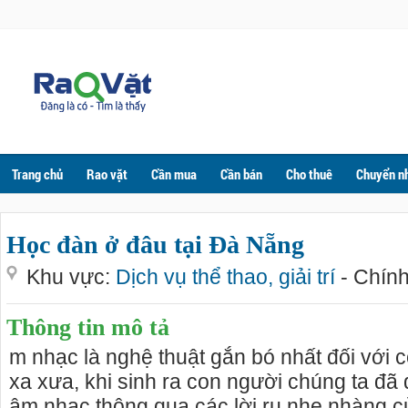
Trang chủ
Rao vặt
Cần mua
Cần bán
Cho thuê
Chuyển n
Học đàn ở đâu tại Đà Nẵng
Khu vực:
Dịch vụ thể thao, giải trí
- Chín
Thông tin mô tả
m nhạc là nghệ thuật gắn bó nhất đối với c
xa xưa, khi sinh ra con người chúng ta đã
âm nhạc thông qua các lời ru nhẹ nhàng c