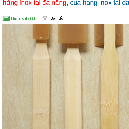
hàng inox tại đà nẵng
,
cua hang inox tai d
Hình ảnh
(1)
Bản đồ