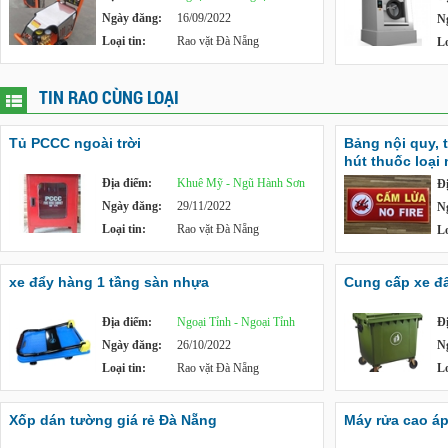
Ngày đăng:
16/09/2022
N
Loại tin:
Rao vặt Đà Nẵng
Lo
TIN RAO CÙNG LOẠI
Tủ PCCC ngoài trời
Bảng nội quy, 
hút thuốc loại
Địa điểm:
Khuê Mỹ - Ngũ Hành Sơn
Đ
Ngày đăng:
29/11/2022
N
Loại tin:
Rao vặt Đà Nẵng
Lo
xe đẩy hàng 1 tầng sàn nhựa
Cung cấp xe đẩy
Địa điểm:
Ngoại Tỉnh - Ngoại Tỉnh
Đ
Ngày đăng:
26/10/2022
N
Loại tin:
Rao vặt Đà Nẵng
Lo
Xốp dán tường giá rẻ Đà Nẵng
Máy rửa cao á