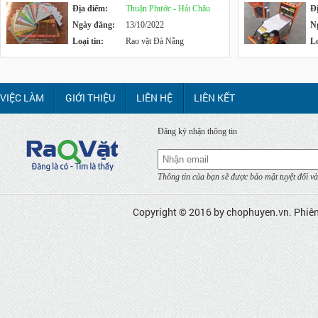
Địa điểm:
Thuận Phước - Hải Châu
Đ
Ngày đăng:
13/10/2022
N
Loại tin:
Rao vặt Đà Nẵng
Lo
VIỆC LÀM
GIỚI THIỆU
LIÊN HỆ
LIÊN KẾT
Đăng ký nhận thông tin
Thông tin của bạn sẽ được bảo mật tuyệt đối và
Copyright © 2016 by
chophuyen.vn
. Phiê