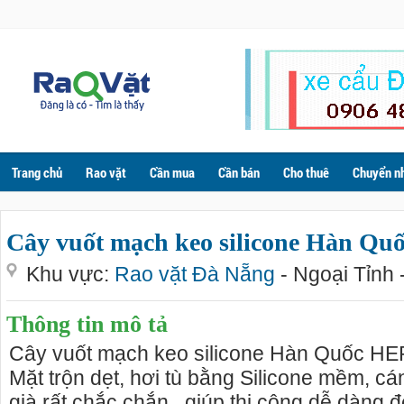
Trang chủ
Rao vặt
Cần mua
Cần bán
Cho thuê
Chuyển n
Cây vuốt mạch keo silicone Hàn Q
Khu vực:
Rao vặt Đà Nẵng
- Ngoại Tỉnh 
Thông tin mô tả
Cây vuốt mạch keo silicone Hàn Quốc HE
Mặt trộn dẹt, hơi tù bằng Silicone mềm, c
già rất chắc chắn . giúp thi công dễ dàng