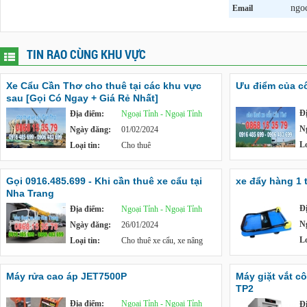
ngo
Email
TIN RAO CÙNG KHU VỰC
Xe Cẩu Cần Thơ cho thuê tại các khu vực
Ưu điểm của c
sau [Gọi Có Ngay + Giá Rẻ Nhất]
Đ
Địa điểm:
Ngoại Tỉnh - Ngoại Tỉnh
N
Ngày đăng:
01/02/2024
Lo
Loại tin:
Cho thuê
Gọi 0916.485.699 - Khi cần thuê xe cẩu tại
xe đẩy hàng 1 
Nha Trang
Đ
Địa điểm:
Ngoại Tỉnh - Ngoại Tỉnh
N
Ngày đăng:
26/01/2024
Lo
Loại tin:
Cho thuê xe cẩu, xe nâng
Máy rửa cao áp JET7500P
Máy giặt vắt c
TP2
Địa điểm:
Ngoại Tỉnh - Ngoại Tỉnh
Đ