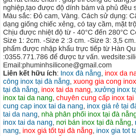
nghiệp,tạo được độ dính bám và phủ đều si
Màu sắc: Đỏ cam, Vàng. Cách sử dụng: Cây
dạng giống chiếc xẻng, có tay cầm, mặt trộ
Chịu được nhiệt độ từ - 40°C đến 280°C Có
Size 1: 2cm. -Size 2 :3 cm. -Size 3: 3,5 cm.
phẩm được nhập khẩu trực tiếp từ Hàn Qu
:0355.771.786 để được tư vấn. wedsite:s
Email:phuminhsilicone@gmail.com
Liên kết hữu ích
:
Inox đà nẵng
,
inox da n
công inox tại đà nẵng
,
xuong gia cong inox
tại đà nẵng
,
inox tai da nang
,
xưởng inox t
inox tai da nang
,
chuyên cung cấp inox tại
Cho thuê nhà nguyên căn Phú Yên, chuyên cho
cho thue x
cung cap inox tai da nang
,
inox giá rẻ tại 
thuê nhà nguyên căn tại Phú Yên
phú yên
tai da nang
,
nhà phân phối inox tại đà nẵn
Chúng tôi hiên đang cho thuê nhà nguyên căn
0387560028
inox tai da nang
,
nơi bán inox tại đà nẵng
,
tại Tuy Hòa - Phú Yên.
thuê xe má
nang
,
inox giá tốt tại đà nẵng
,
inox gia tot 