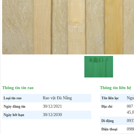
Thông tin tin rao
Thông tin liên hệ
Rao vặt Đà Nẵng
Ngu
Loại tin rao
Tên liên lạc
30/12/2021
007
Ngày đăng tin
Địa chỉ
45,
30/12/2030
Ngày hết hạn
093
Di động
098
Điện thoại